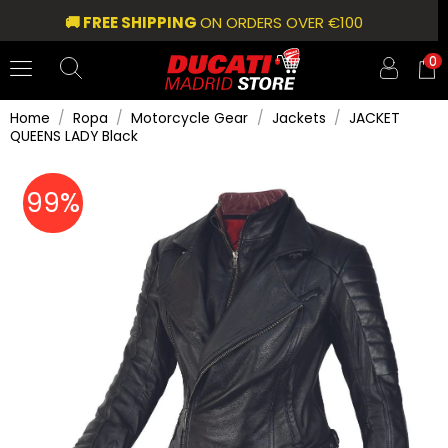
🚚 FREE SHIPPING
ON ORDERS OVER €100
0
Home
Ropa
Motorcycle Gear
Jackets
JACKET
QUEENS LADY Black
99%