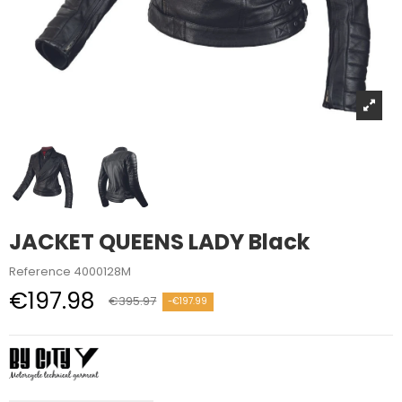
JACKET QUEENS LADY Black
Reference
4000128M
€197.98
€395.97
-€197.99