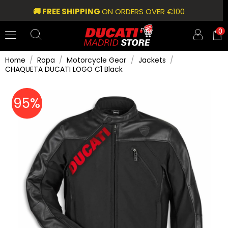
🚚 FREE SHIPPING
ON ORDERS OVER €100
0
Home
Ropa
Motorcycle Gear
Jackets
CHAQUETA DUCATI LOGO C1 Black
95%