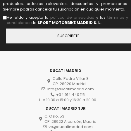
productos, artículos relevantes, descuentos y promociones.
Siempre podrás cancelar tu suscripción en cualquier momento.
He leído y acepto la
política de privacidad
y los
términos y
condiciones
de
SPORT MOTORBIKE MADRID S. L.
.
DUCATI MADRID
Calle Pedro Villar 8
CP. 28020 Madrid
info@ducatimadrid.com
+34 914 440 115
L-V 10:30 a 15:00 y 16:30 a 20:00
DUCATI MADRID SUR
C. Oslo, 53
CP. 28922 Alcorcón, Madrid
vo@ducatimadrid.com