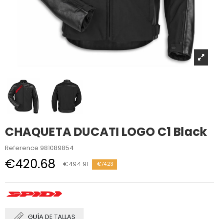
CHAQUETA DUCATI LOGO C1 Black
Reference
981089854
€420.68
€494.91
-€74.23
GUÍA DE TALLAS