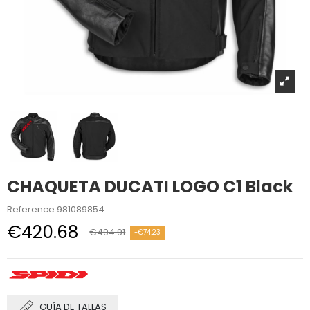
CHAQUETA DUCATI LOGO C1 Black
Reference
981089854
€420.68
€494.91
-€74.23
GUÍA DE TALLAS