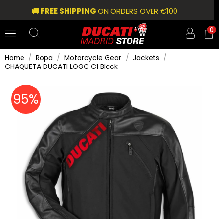
🚚 FREE SHIPPING
ON ORDERS OVER €100
0
Home
Ropa
Motorcycle Gear
Jackets
CHAQUETA DUCATI LOGO C1 Black
95%