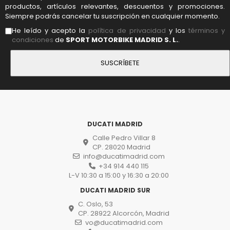
productos, artículos relevantes, descuentos y promociones.
Siempre podrás cancelar tu suscripción en cualquier momento.
He leído y acepto la
política de privacidad
y los
términos y
condiciones
de
SPORT MOTORBIKE MADRID S. L.
.
DUCATI MADRID
Calle Pedro Villar 8
CP. 28020 Madrid
info@ducatimadrid.com
+34 914 440 115
L-V 10:30 a 15:00 y 16:30 a 20:00
DUCATI MADRID SUR
C. Oslo, 53
CP. 28922 Alcorcón, Madrid
vo@ducatimadrid.com