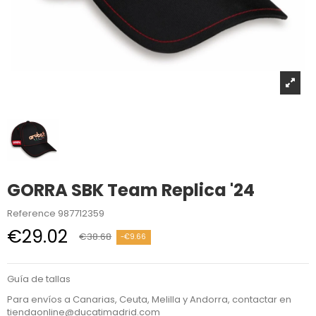
GORRA SBK Team Replica '24
Reference
987712359
€29.02
€38.68
-€9.66
Guía de tallas
Para envíos a Canarias, Ceuta, Melilla y Andorra, contactar en
tiendaonline@ducatimadrid.com