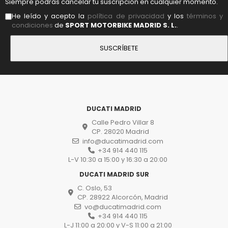
Siempre podrás cancelar tu suscripción en cualquier momento.
He leído y acepto la
política de privacidad
y los
términos y
condiciones
de
SPORT MOTORBIKE MADRID S. L.
.
DUCATI MADRID
Calle Pedro Villar 8
CP. 28020 Madrid
info@ducatimadrid.com
+34 914 440 115
L-V 10:30 a 15:00 y 16:30 a 20:00
DUCATI MADRID SUR
C. Oslo, 53
CP. 28922 Alcorcón, Madrid
vo@ducatimadrid.com
+34 914 440 115
L-J 11:00 a 20:00 y V-S 11:00 a 21:00