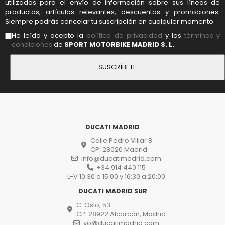
utilizados para el envío de información sobre sus líneas de
productos, artículos relevantes, descuentos y promociones.
Siempre podrás cancelar tu suscripción en cualquier momento.
He leído y acepto la
política de privacidad
y los
términos y
condiciones
de
SPORT MOTORBIKE MADRID S. L.
.
DUCATI MADRID
Calle Pedro Villar 8
CP. 28020 Madrid
info@ducatimadrid.com
+34 914 440 115
L-V 10:30 a 15:00 y 16:30 a 20:00
DUCATI MADRID SUR
C. Oslo, 53
CP. 28922 Alcorcón, Madrid
vo@ducatimadrid.com