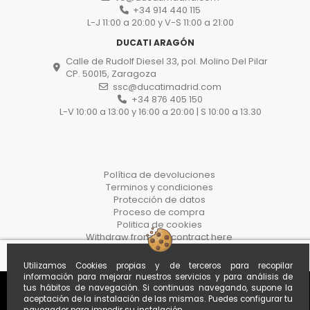
+34 914 440 115
L-J 11:00 a 20:00 y V-S 11:00 a 21:00
DUCATI ARAGÓN
Calle de Rudolf Diesel 33, pol. Molino Del Pilar
CP. 50015, Zaragoza
ssc@ducatimadrid.com
+34 876 405 150
L-V 10:00 a 13:00 y 16:00 a 20:00 | S 10:00 a 13.30
Política de devoluciones
Terminos y condiciones
Protección de datos
Proceso de compra
Politica de cookies
Withdraw from the contract here
Utilizamos Cookies propias y de terceros para recopilar
información para mejorar nuestros servicios y para análisis de
tus hábitos de navegación. Si continuas navegando, supone la
aceptación de la instalación de las mismas. Puedes configurar tu