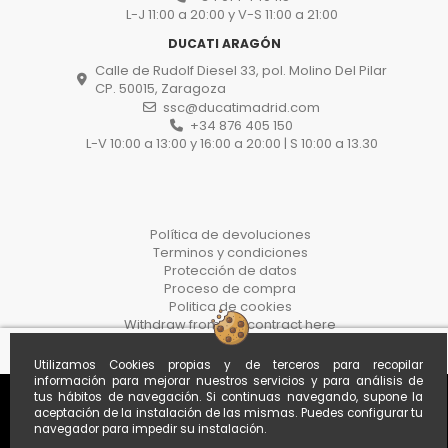
L-J 11:00 a 20:00 y V-S 11:00 a 21:00
DUCATI ARAGÓN
Calle de Rudolf Diesel 33, pol. Molino Del Pilar
CP. 50015, Zaragoza
ssc@ducatimadrid.com
+34 876 405 150
L-V 10:00 a 13:00 y 16:00 a 20:00 | S 10:00 a 13.30
Política de devoluciones
Terminos y condiciones
Protección de datos
Proceso de compra
Politica de cookies
Withdraw from the contract here
Utilizamos Cookies propias y de terceros para recopilar
información para mejorar nuestros servicios y para análisis de
tus hábitos de navegación. Si continuas navegando, supone la
aceptación de la instalación de las mismas. Puedes configurar tu
navegador para impedir su instalación.