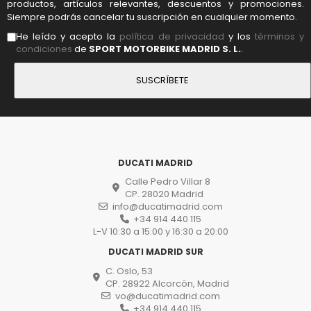
productos, artículos relevantes, descuentos y promociones.
Siempre podrás cancelar tu suscripción en cualquier momento.
He leído y acepto la
política de privacidad
y los
términos y
condiciones
de
SPORT MOTORBIKE MADRID S. L.
.
DUCATI MADRID
Calle Pedro Villar 8
CP. 28020 Madrid
info@ducatimadrid.com
+34 914 440 115
L-V 10:30 a 15:00 y 16:30 a 20:00
DUCATI MADRID SUR
C. Oslo, 53
CP. 28922 Alcorcón, Madrid
vo@ducatimadrid.com
+34 914 440 115