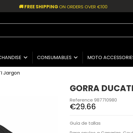
🚚 FREE SHIPPING
ON ORDERS OVER €100
CHANDISE
CONSUMABLES
MOTO ACCESSORI
I Jargon
GORRA DUCATI
Reference
987710980
€29.66
Guía de tallas
Para envíos a Canarias, Ceut