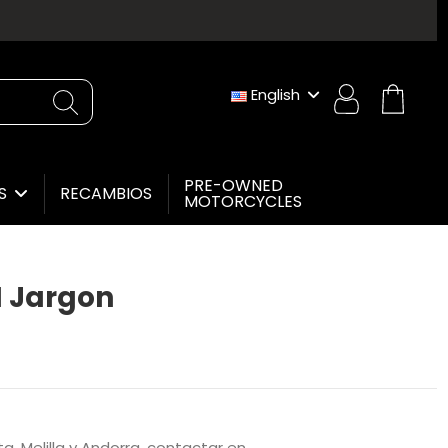
English
PRE-OWNED
RECAMBIOS
ES
MOTORCYCLES
 Jargon
a, Melilla y Andorra, contactar en