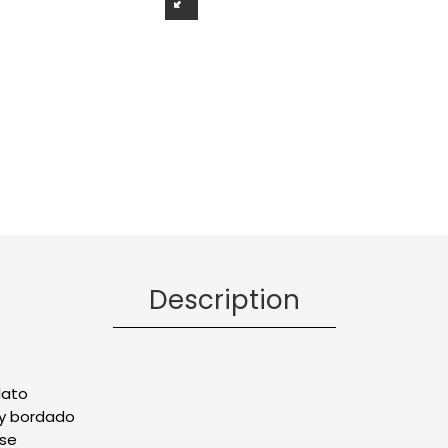
Description
lato
y bordado
rse