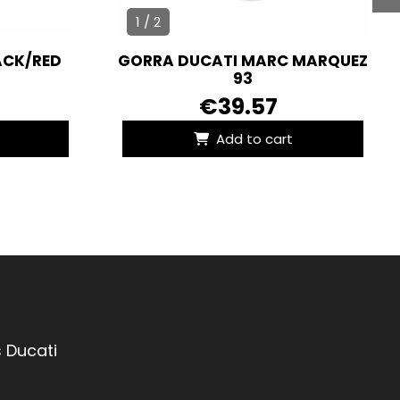
1 / 2
ACK/RED
GORRA DUCATI MARC MARQUEZ
93
€39.57
Add to cart
 Ducati