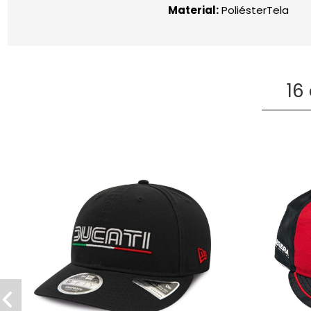
Material:
PoliésterTela
16