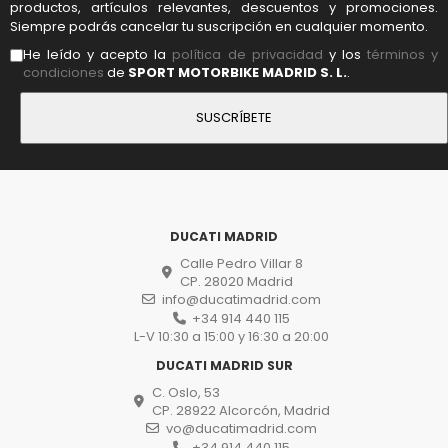
productos, artículos relevantes, descuentos y promociones.
Siempre podrás cancelar tu suscripción en cualquier momento.
He leído y acepto la
política de privacidad
y los
términos y
condiciones
de
SPORT MOTORBIKE MADRID S. L.
.
DUCATI MADRID
Calle Pedro Villar 8
CP. 28020 Madrid
info@ducatimadrid.com
+34 914 440 115
L-V 10:30 a 15:00 y 16:30 a 20:00
DUCATI MADRID SUR
C. Oslo, 53
CP. 28922 Alcorcón, Madrid
vo@ducatimadrid.com
+34 914 440 115