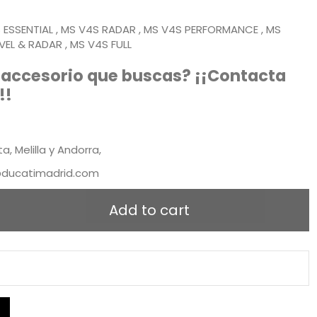
S ESSENTIAL , MS V4S RADAR , MS V4S PERFORMANCE , MS
VEL & RADAR , MS V4S FULL
 accesorio que buscas? ¡¡Contacta
!!
, Melilla y Andorra,
@ducatimadrid.com
Add to cart