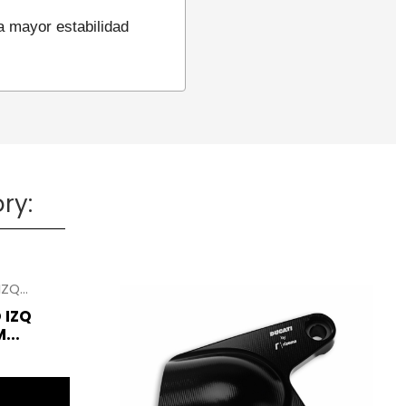
a mayor estabilidad
ry:
 IZQ
...