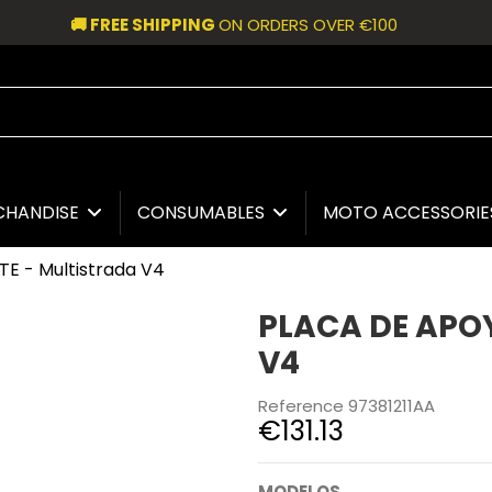
🚚 FREE SHIPPING
ON ORDERS OVER €100
CHANDISE
CONSUMABLES
MOTO ACCESSORI
E - Multistrada V4
PLACA DE APOY
V4
Reference
97381211AA
€131.13
MODELOS