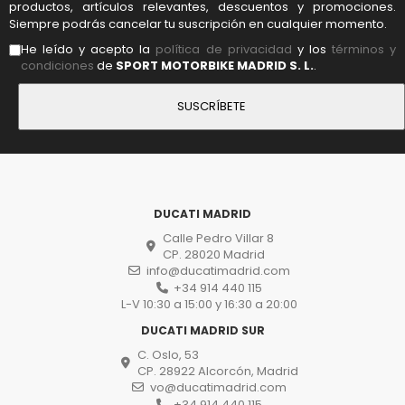
productos, artículos relevantes, descuentos y promociones.
Siempre podrás cancelar tu suscripción en cualquier momento.
He leído y acepto la
política de privacidad
y los
términos y
condiciones
de
SPORT MOTORBIKE MADRID S. L.
.
DUCATI MADRID
Calle Pedro Villar 8
CP. 28020 Madrid
info@ducatimadrid.com
+34 914 440 115
L-V 10:30 a 15:00 y 16:30 a 20:00
DUCATI MADRID SUR
C. Oslo, 53
CP. 28922 Alcorcón, Madrid
vo@ducatimadrid.com
+34 914 440 115