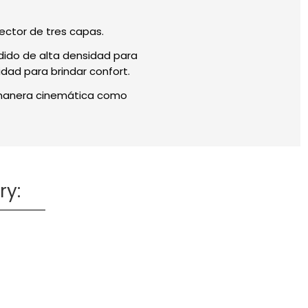
tector de tres capas.
ndido de alta densidad para
idad para brindar confort.
e manera cinemática como
ry: