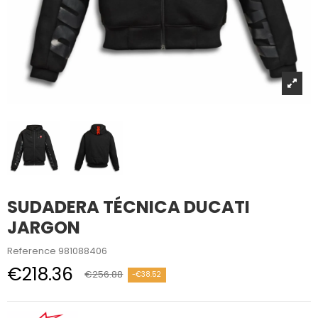
SUDADERA TÉCNICA DUCATI
JARGON
Reference
981088406
€218.36
€256.88
-€38.52