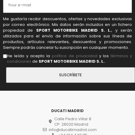
Me gustaría recibir descuentos, ofertas y novedades exclusivas
por correo electrónico. Mis datos serán incluidos en un fichero
propiedad de
SPORT MOTORBIKE MADRID S. L.
, y serán
utilizados para el envío de información sobre sus líneas de
productos, artículos relevantes, descuentos y promociones.
Siempre podrás cancelar tu suscripción en cualquier momento.
He leído y acepto la
política de privacidad
y los
términos y
condiciones
de
SPORT MOTORBIKE MADRID S. L.
.
DUCATI MADRID
Calle Pedro Villar 8
CP. 28020 Madrid
info@ducatimadrid.com