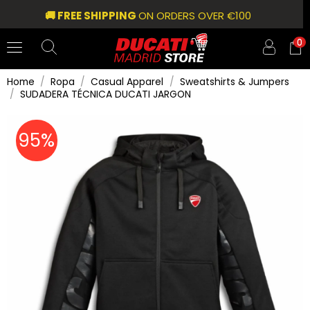
🚚 FREE SHIPPING
ON ORDERS OVER €100
0
Home
Ropa
Casual Apparel
Sweatshirts & Jumpers
SUDADERA TÉCNICA DUCATI JARGON
95%