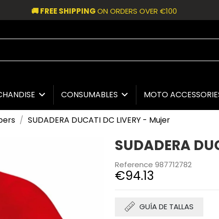
🚚 FREE SHIPPING
ON ORDERS OVER €100
CHANDISE
CONSUMABLES
MOTO ACCESSORI
pers
SUDADERA DUCATI DC LIVERY - Mujer
SUDADERA DUCA
Reference
987712782
€94.13
GUÍA DE TALLAS