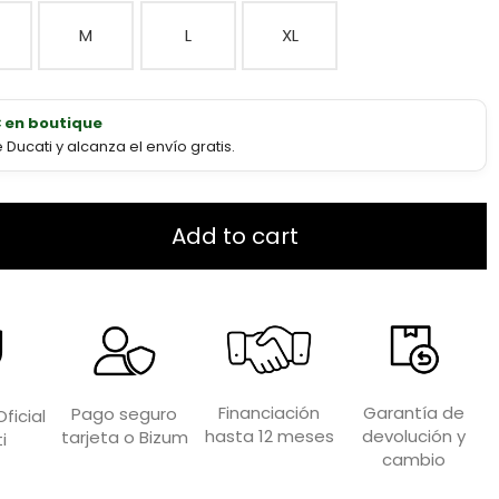
M
L
XL
€ en boutique
ucati y alcanza el envío gratis.
Add to cart
Garantía de
Financiación
Pago seguro
ficial
devolución y
hasta 12 meses
tarjeta o Bizum
i
cambio