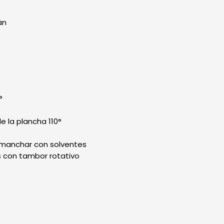
án
°
 la plancha 110°
smanchar con solventes
 con tambor rotativo