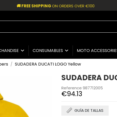
🚚 FREE SHIPPING
ON ORDERS OVER €100
CHANDISE
CONSUMABLES
MOTO ACCESSORI
pers
SUDADERA DUCATI LOGO Yellow
SUDADERA DUC
Reference
987712005
€94.13
GUÍA DE TALLAS