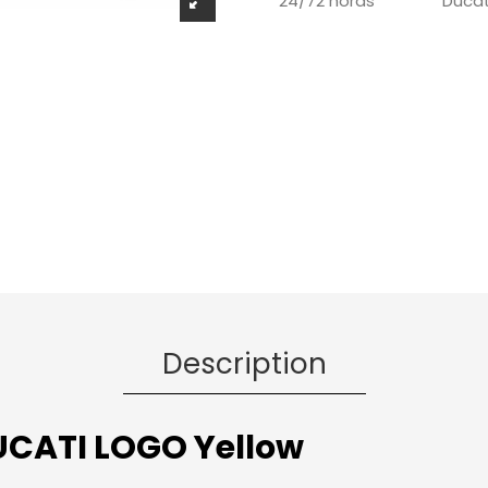
Ducat
24/72 horas
Description
CATI LOGO Yellow