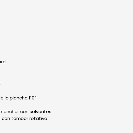
ard
°
 la plancha 110°
smanchar con solventes
 con tambor rotativo