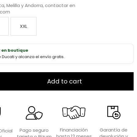
a, Melilla y Andorra, contactar en
.com
XXL
€ en boutique
ucati y alcanza el envío gratis.
Add to cart
Garantía de
Financiación
Pago seguro
ficial
devolución y
hasta 12 meses
tarjeta o Bizum