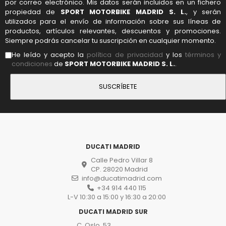
por correo electrónico. Mis datos serán incluidos en un fichero
propiedad de
SPORT MOTORBIKE MADRID S. L.
, y serán
utilizados para el envío de información sobre sus líneas de
productos, artículos relevantes, descuentos y promociones.
Siempre podrás cancelar tu suscripción en cualquier momento.
He leído y acepto la
política de privacidad
y los
términos y
condiciones
de
SPORT MOTORBIKE MADRID S. L.
.
DUCATI MADRID
Calle Pedro Villar 8
CP. 28020 Madrid
info@ducatimadrid.com
+34 914 440 115
L-V 10:30 a 15:00 y 16:30 a 20:00
DUCATI MADRID SUR
C. Oslo, 53