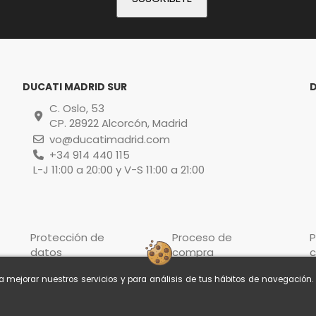
DUCATI MADRID SUR
C. Oslo, 53
CP. 28922 Alcorcón, Madrid
vo@ducatimadrid.com
+34 914 440 115
L-J 11:00 a 20:00 y V-S 11:00 a 21:00
Protección de
Proceso de
P
datos
compra
c
ra mejorar nuestros servicios y para análisis de tus hábitos de navegación
© Ducati Madrid