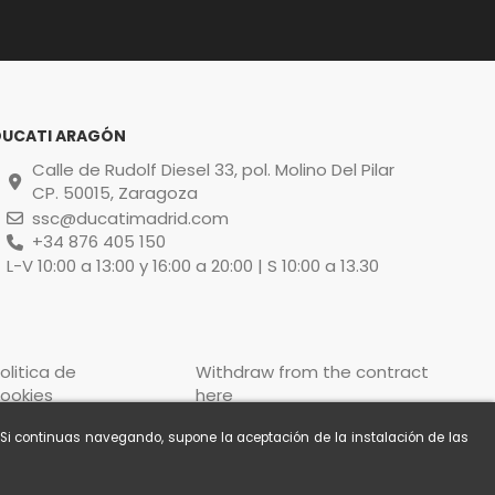
DUCATI ARAGÓN
Calle de Rudolf Diesel 33, pol. Molino Del Pilar
CP. 50015, Zaragoza
ssc@ducatimadrid.com
+34 876 405 150
L-V 10:00 a 13:00 y 16:00 a 20:00 | S 10:00 a 13.30
olitica de
Withdraw from the contract
ookies
here
. Si continuas navegando, supone la aceptación de la instalación de las
Contacts