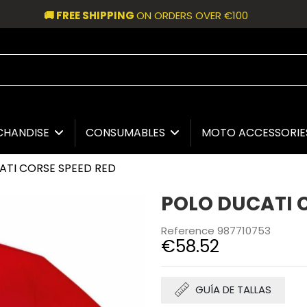
🚚 FREE SHIPPING
ON ORDERS OVER €100
CHANDISE
CONSUMABLES
MOTO ACCESSORI
ATI CORSE SPEED RED
POLO DUCATI 
Reference
987710753
€58.52
GUÍA DE TALLAS