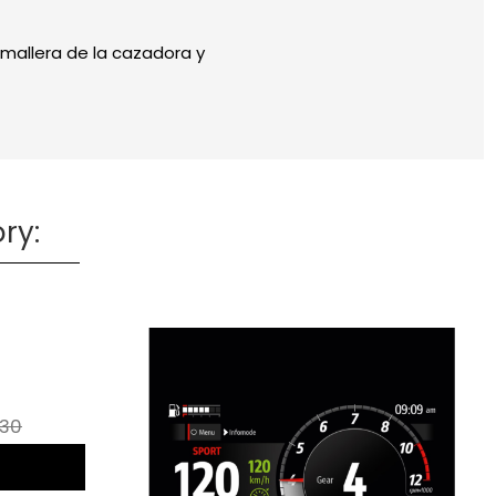
emallera de la cazadora y
ry:
I
.30