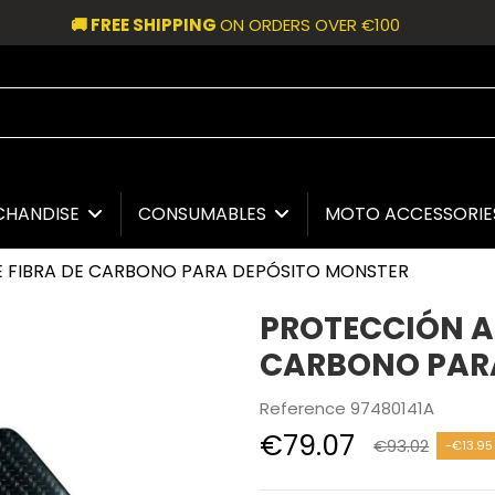
🚚 FREE SHIPPING
ON ORDERS OVER €100
CHANDISE
CONSUMABLES
MOTO ACCESSORI
E FIBRA DE CARBONO PARA DEPÓSITO MONSTER
PROTECCIÓN A
CARBONO PAR
Reference
97480141A
€79.07
€93.02
-€13.95