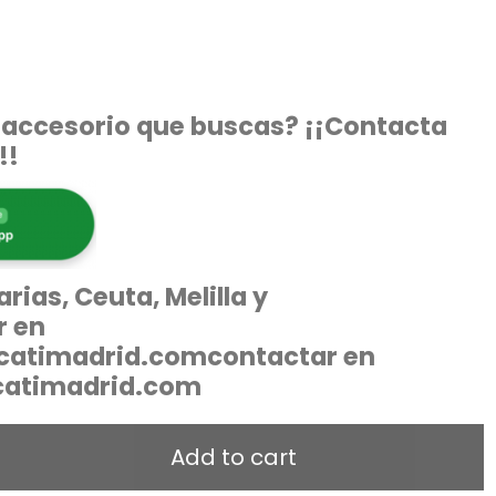
 accesorio que buscas? ¡¡Contacta
!!
rias, Ceuta, Melilla y
r en
catimadrid.com
contactar en
catimadrid.com
Add to cart