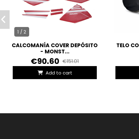
1 / 2
CALCOMANÍA COVER DEPÓSITO
TELO C
- MONST...
€90.60
€151.01
Add to cart