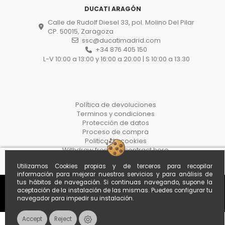
DUCATI ARAGÓN
Calle de Rudolf Diesel 33, pol. Molino Del Pilar
CP. 50015, Zaragoza
ssc@ducatimadrid.com
+34 876 405 150
L-V 10:00 a 13:00 y 16:00 a 20:00 | S 10:00 a 13.30
Política de devoluciones
Terminos y condiciones
Protección de datos
Proceso de compra
Politica de cookies
Withdraw from the contract here
Utilizamos Cookies propias y de terceros para recopilar
información para mejorar nuestros servicios y para análisis de
tus hábitos de navegación. Si continuas navegando, supone la
aceptación de la instalación de las mismas. Puedes configurar tu
navegador para impedir su instalación.
Accept
Reject
Contacts