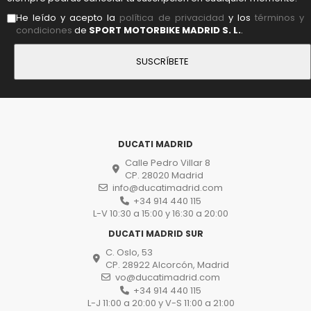
He leído y acepto la
política de privacidad
y los
términos y
condiciones
de
SPORT MOTORBIKE MADRID S. L.
.
DUCATI MADRID
Calle Pedro Villar 8
CP. 28020 Madrid
info@ducatimadrid.com
+34 914 440 115
L-V 10:30 a 15:00 y 16:30 a 20:00
DUCATI MADRID SUR
C. Oslo, 53
CP. 28922 Alcorcón, Madrid
vo@ducatimadrid.com
+34 914 440 115
L-J 11:00 a 20:00 y V-S 11:00 a 21:00