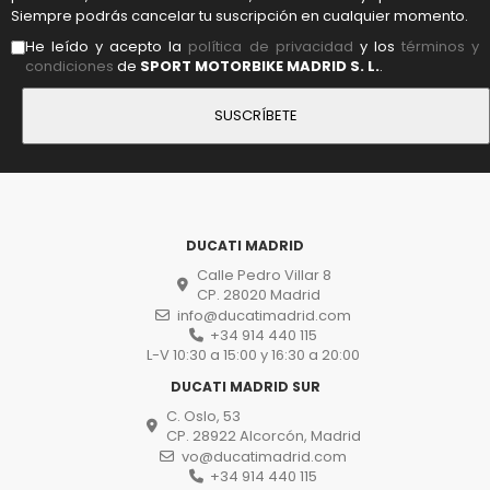
Siempre podrás cancelar tu suscripción en cualquier momento.
He leído y acepto la
política de privacidad
y los
términos y
condiciones
de
SPORT MOTORBIKE MADRID S. L.
.
DUCATI MADRID
Calle Pedro Villar 8
CP. 28020 Madrid
info@ducatimadrid.com
+34 914 440 115
L-V 10:30 a 15:00 y 16:30 a 20:00
DUCATI MADRID SUR
C. Oslo, 53
CP. 28922 Alcorcón, Madrid
vo@ducatimadrid.com
+34 914 440 115