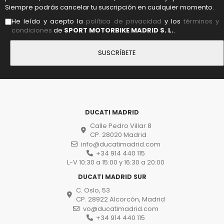
Siempre podrás cancelar tu suscripción en cualquier momento.
He leído y acepto la
política de privacidad
y los
términos y
condiciones
de
SPORT MOTORBIKE MADRID S. L.
.
DUCATI MADRID
Calle Pedro Villar 8
CP. 28020 Madrid
info@ducatimadrid.com
+34 914 440 115
L-V 10:30 a 15:00 y 16:30 a 20:00
DUCATI MADRID SUR
C. Oslo, 53
CP. 28922 Alcorcón, Madrid
vo@ducatimadrid.com
+34 914 440 115