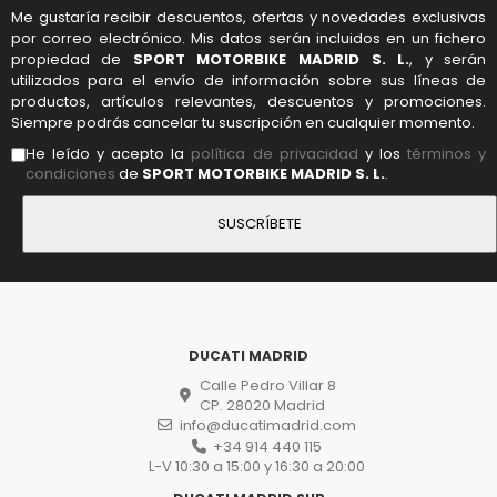
Me gustaría recibir descuentos, ofertas y novedades exclusivas
por correo electrónico. Mis datos serán incluidos en un fichero
propiedad de
SPORT MOTORBIKE MADRID S. L.
, y serán
utilizados para el envío de información sobre sus líneas de
productos, artículos relevantes, descuentos y promociones.
Siempre podrás cancelar tu suscripción en cualquier momento.
He leído y acepto la
política de privacidad
y los
términos y
condiciones
de
SPORT MOTORBIKE MADRID S. L.
.
DUCATI MADRID
Calle Pedro Villar 8
CP. 28020 Madrid
info@ducatimadrid.com
+34 914 440 115
L-V 10:30 a 15:00 y 16:30 a 20:00