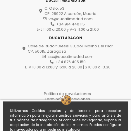
DUCATI MADRID SUR
C. Oslo, 53
CP. 28922 Alcorcón, Madrid
vo@ducatimadrid.com
+34 914 440 115
L-J 11:00 a 20:00 y V-S 11:00 a 21:00
DUCATI ARAGÓN
Calle de Rudolf Diesel 33, pol. Molino Del Pilar
CP. 50015, Zaragoza
ssc@ducatimadrid.com
+34 876 405 150
L-V 10:00 a 13:00 y 16:00 a 20:00 | S 10:00 a 13.30
Política de devoluciones
Terminos y condiciones
Protección de datos
Proceso de compra
Utilizamos Cookies propias y de terceros para recopilar
Politica de cookies
información para mejorar nuestros servicios y para análisis de
Withdraw from the contract here
tus hábitos de navegación. Si continuas navegando, supone la
aceptación de la instalación de las mismas. Puedes configurar
tu navegador para impedir su instalación.