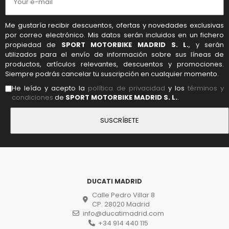
Me gustaría recibir descuentos, ofertas y novedades exclusivas
por correo electrónico. Mis datos serán incluidos en un fichero
propiedad de
SPORT MOTORBIKE MADRID S. L.
, y serán
utilizados para el envío de información sobre sus líneas de
productos, artículos relevantes, descuentos y promociones.
Siempre podrás cancelar tu suscripción en cualquier momento.
He leído y acepto la
política de privacidad
y los
términos y
condiciones
de
SPORT MOTORBIKE MADRID S. L.
.
DUCATI MADRID
Calle Pedro Villar 8
CP. 28020 Madrid
info@ducatimadrid.com
+34 914 440 115