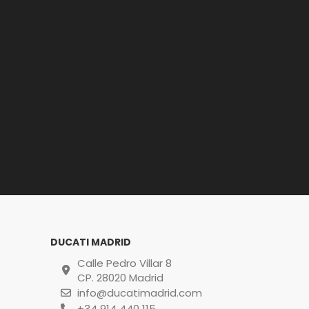
DUCATI MADRID
Calle Pedro Villar 8
CP. 28020 Madrid
info@ducatimadrid.com
+34 914 440 115