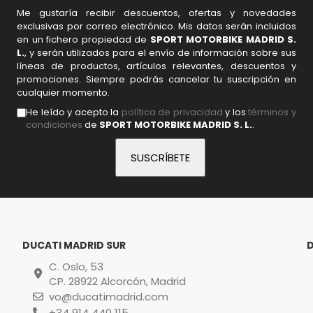
Me gustaría recibir descuentos, ofertas y novedades
exclusivas por correo electrónico. Mis datos serán incluidos
en un fichero propiedad de
SPORT MOTORBIKE MADRID S.
L.
, y serán utilizados para el envío de información sobre sus
líneas de productos, artículos relevantes, descuentos y
promociones. Siempre podrás cancelar tu suscripción en
cualquier momento.
He leído y acepto la
política de privacidad
y los
términos y
condiciones
de
SPORT MOTORBIKE MADRID S. L.
.
DUCATI MADRID SUR
C. Oslo, 53
CP. 28922 Alcorcón, Madrid
vo@ducatimadrid.com
+34 914 440 115