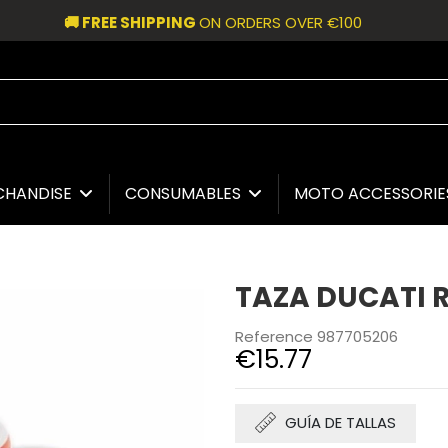
🚚 FREE SHIPPING
ON ORDERS OVER €100
CHANDISE
CONSUMABLES
MOTO ACCESSORI
TAZA DUCATI 
Reference
987705206
€15.77
GUÍA DE TALLAS