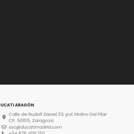
DUCATI ARAGÓN
Calle de Rudolf Diesel 33, pol. Molino Del Pilar
CP. 50015, Zaragoza
ssc@ducatimadrid.com
+34 876 405 150