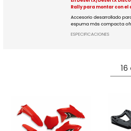
En DesertX/DesertX Discov
Rally para montar con el
Accesorio desarrollado para
espuma más compacta ofrec
ESPECIFICACIONES
16