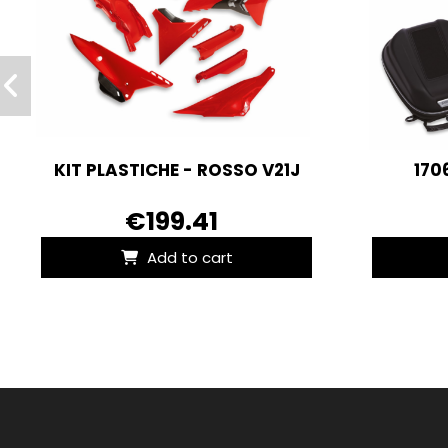
KIT PLASTICHE - ROSSO V21J
170
€199.41
Add to cart