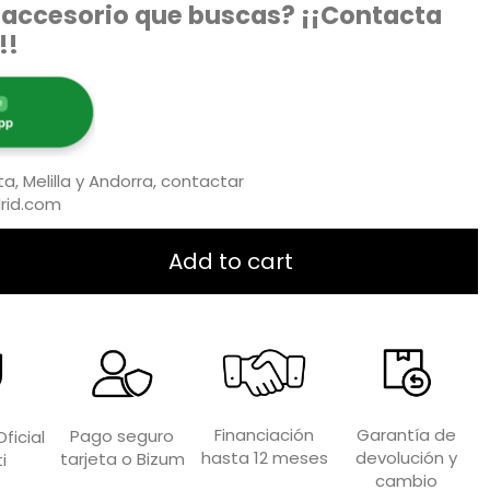
 accesorio que buscas? ¡¡Contacta
!!
a, Melilla y Andorra, contactar
rid.com
Add to cart
Garantía de
Financiación
Pago seguro
ficial
devolución y
hasta 12 meses
tarjeta o Bizum
i
cambio