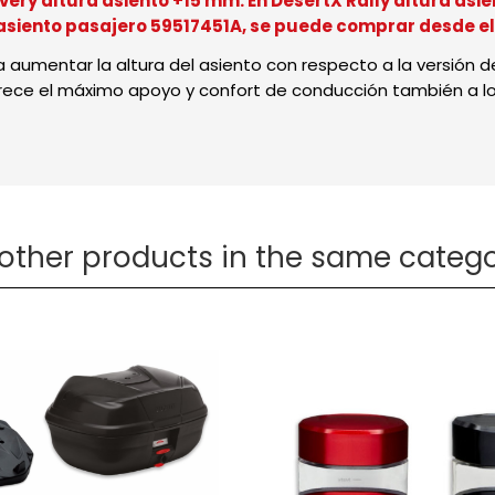
ery altura asiento +15 mm. En DesertX Rally altura asi
 asiento pasajero 59517451A, se puede comprar desde e
 aumentar la altura del asiento con respecto a la versión de 
e el máximo apoyo y confort de conducción también a los
 other products in the same catego