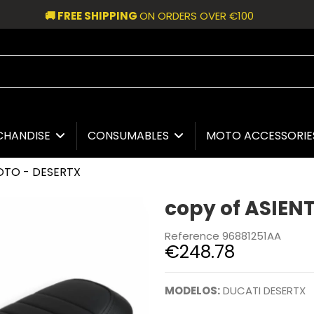
🚚 FREE SHIPPING
ON ORDERS OVER €100
CHANDISE
CONSUMABLES
MOTO ACCESSORI
LOTO - DESERTX
copy of ASIEN
Reference
96881251AA
€248.78
MODELOS:
DUCATI DESERTX