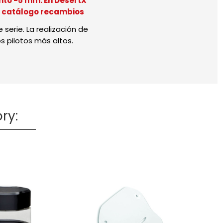
ento -5 mm. En DesertX
l catálogo recambios
serie. La realización de
 pilotos más altos.
ry: