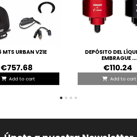
6 MTS URBAN V21E
DEPÓSITO DEL LÍQU
EMBRAGUE ...
€757.68
€110.24
Add to cart
Add to cart