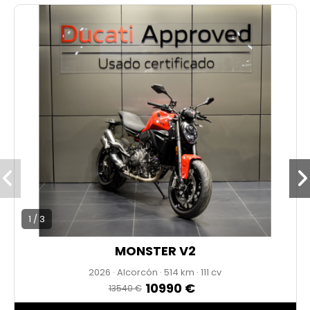
ABS Cornering EVO
3 modos de conducción totalmente configurables:
Race, Sport y Street.
Llantas forjadas de aluminio, escape específico y
acabados exclusivos Lamborghini.
Unidad numerada nº 616, producción limitada, ideal
para coleccionistas o amantes de las naked extremas.
* ENVÍO DISPONIBLE
* PRECIO ANUNCIADO AL CONTADO
1 / 3
MONSTER V2
2026
·
Alcorcón
·
514
·
111 cv
10990 €
13540 €