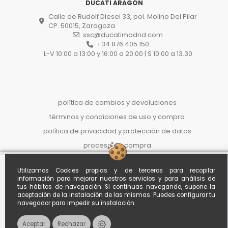
DUCATI ARAGÓN
Calle de Rudolf Diesel 33, pol. Molino Del Pilar
CP. 50015, Zaragoza
ssc@ducatimadrid.com
+34 876 405 150
L-V 10:00 a 13:00 y 16:00 a 20:00 | S 10:00 a 13.30
política de cambios y devoluciones
términos y condiciones de uso y compra
política de privacidad y protección de datos
proceso de compra
politica de cookies
STREETFIGHTER V4 LAMBORGHINI
Utilizamos Cookies propias y de terceros para recopilar
Referencia
SEYETJDUTTUU
información para mejorar nuestros servicios y para análisis de
tus hábitos de navegación. Si continuas navegando, supone la
Al contado
A
36
meses con entrada de
5.000,00
Calcula tu
aceptación de la instalación de las mismas. Puedes configurar tu
€
79.000 €
cuota
*Importe aproximado. Oferta no
navegador para impedir su instalación.
vinculante sujeta a estudio.
Envío disponible a toda España por +150€
Aceptar
Rechazar