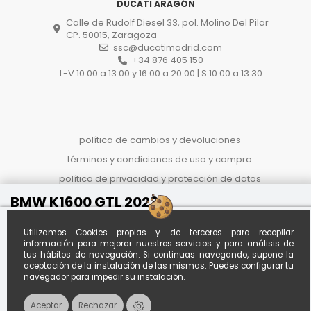
DUCATI ARAGÓN
Calle de Rudolf Diesel 33, pol. Molino Del Pilar
CP. 50015, Zaragoza
ssc@ducatimadrid.com
+34 876 405 150
L-V 10:00 a 13:00 y 16:00 a 20:00 | S 10:00 a 13.30
política de cambios y devoluciones
términos y condiciones de uso y compra
política de privacidad y protección de datos
proceso de compra
BMW K1600 GTL 2023
Referencia
RJSFHS2311MDV
politica de cookies
Al contado
Financiado desde *
Utilizamos Cookies propias y de terceros para recopilar
Calcula tu
21.990 €
152,74 € / mes
información para mejorar nuestros servicios y para análisis de
cuota
tus hábitos de navegación. Si continuas navegando, supone la
A
108
meses con entrada de
aceptación de la instalación de las mismas. Puedes configurar tu
10.000,00 €
*Importe aproximado. Oferta no
navegador para impedir su instalación.
vinculante sujeta a estudio.
Envío disponible a toda España por +150€
Aceptar
Rechazar