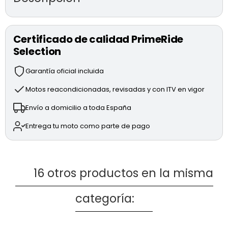
BMW K1600 GTL de segunda mano
(modelo
2023)
Certificado de calidad PrimeRide
* 6 Cilindros en línea
Selection
* Tipo: 6 cilindros en línea (algo muy poco común en motos)
Garantía oficial incluida
* Cilindrada: 1.649 cc
Motos reacondicionadas, revisadas y con ITV en vigor
* Potencia: ~160 CV
Envío a domicilio a toda España
* Par motor: ~180 Nm
Entrega tu moto como parte de pago
* Maletas laterales + top case de serie
* Pantalla TFT con conectividad
* Puños y asientos calefactables
16 otros productos en la misma
* Control de crucero
categoría:
* ENVÍO DISPONIBLE
* PRECIO ANUNCIADO AL CONTADO
1 / 3