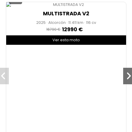
MULTISTRADA V2
2025
·
Alcorcón
·
11.411
·
116 cv
12990 €
16790 €
Ver esta moto