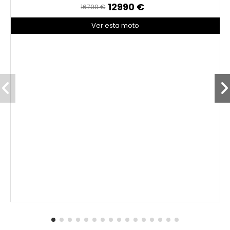
12990 €
16790 €
Ver esta moto