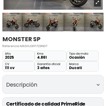
MONSTER SP
Referencia
MASHJGIY1729NDT
Año
Kms
Tipo de moto
2025
4.861
Ocasión
CV
Garantía oficial
Marca
111 cv
3 años
Ducati
Descripción
DUCATI MONSTER SP
de segunda mano
(modelo 2025)
Certificado de calidad PrimeRide