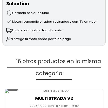
Selection
Motor bicilíndrico Testastretta 11º de 111CV y 937cc.
Suspensión trasera ajustable.
Garantía oficial incluida
Sistema de frenada BREMBO M4.32.
DQS, DSC, DTS, DWC Y ABS.
Motos reacondicionadas, revisadas y con ITV en vigor
Diferentes modos de conducción totalmente
Envío a domicilio a toda España
ajustables.
Accesorios: Asiento 30 aniversario (alcantara).
Entrega tu moto como parte de pago
* ENVÍO DISPONIBLE
* PRECIO ANUNCIADO AL CONTADO
16 otros productos en la misma
* MOTO UBICADA EN ZARAGOZA
categoría:
1 / 3
MULTISTRADA V2
2025
·
Alcorcón
·
11.411
·
116 cv