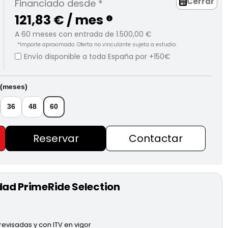
Cerrar
Financiado desde *
121,83 € / mes
info
A
60
meses con entrada de
1.500,00 €
*Importe aproximado. Oferta no vinculante sujeta a estudio.
Envío disponible a toda España por +150€
 (meses)
36
48
60
Reservar
Contactar
dad PrimeRide Selection
evisadas y con ITV en vigor