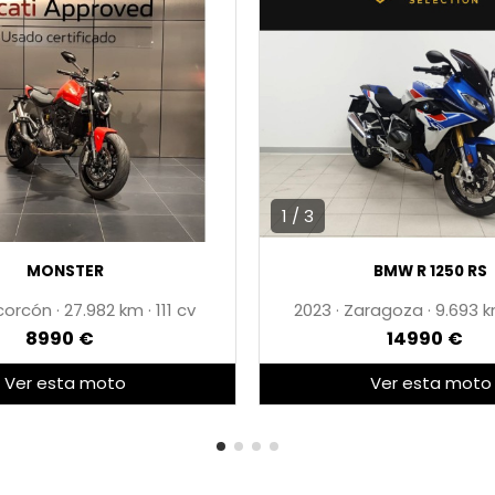
1 / 3
MONSTER
BMW R 1250 RS
corcón
·
27.982
·
111 cv
2023
·
Zaragoza
·
9.693
8990 €
14990 €
Ver esta moto
Ver esta moto