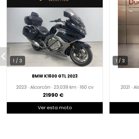
* 3 AÑOS DE GARANTÍA
* PRECIO ANUNCIADO AL CONTADO
1 / 3
1 / 3
BMW K1600 GTL 2023
2023
·
Alcorcón
·
23.039
·
160 cv
2021
·
Al
21990 €
Ver esta moto