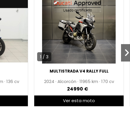
1 / 3
MULTISTRADA V4 RALLY FULL
·
136 cv
2024
·
Alcorcón
·
11965
·
170 cv
24990 €
Ver esta moto