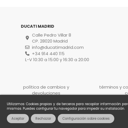
DUCATI MADRID
Calle Pedro Villar 8
CP. 28020 Madrid
info@ducatimadrid.com
+34 914 440 115
L-V 10:30 a 15:00 y 16:30 a 20:00
política de cambios y
términos y co
devoluciones
c
Utilizamos Cookies propias y de terceros para recopilar información pa
mismas. Puedes configurar tu navegador para impedir su instalación.
Aceptar
Rechazar
Configuración sobre cookies