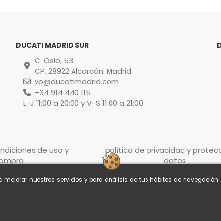
DUCATI MADRID SUR
C. Oslo, 53
CP. 28922 Alcorcón, Madrid
vo@ducatimadrid.com
+34 914 440 115
L-J 11:00 a 20:00 y V-S 11:00 a 21:00
ndiciones de uso y
política de privacidad y protec
ompra
datos
ra mejorar nuestros servicios y para análisis de tus hábitos de navegación
© Ducati Madrid