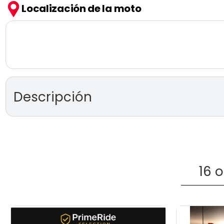
Localización de la moto
Descripción
SCRAMBLER ICON
(modelo 
Motor bicilíndrico de 73 cv y 803cc.
Horquilla Kayaba invertida de Ø41.
16 
Mono-amortiguador Kayaba ajustable en precarga.
Disco semiflotante de Ø330 mm con pinzas Brembo 
Disco de Ø245 mm, pinza flotante de 1 pistón con A
* ENVÍO DISPONIBLE