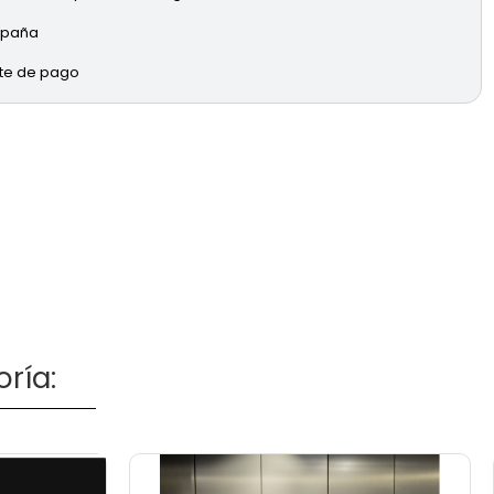
España
rte de pago
ría: