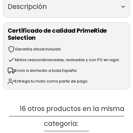
Descripción
MULTISTRADA V4 S FULL
de segunda mano
(modelo 2024)
Certificado de calidad PrimeRide
Selection
Motor GRAN TURISMO V4 90º de 170CV y 1158cc.
Full LED.
Garantía oficial incluida
Suspensión electrónica (Ducati Skyhook System).
2x 320mm discos de freno delanteros con bomba
Motos reacondicionadas, revisadas y con ITV en vigor
radial Brembo Stylema.
Envío a domicilio a toda España
265mm disco de freno trasero con bomba Brembo.
Neumáticos Pirelli Scorpion Trail II.
Entrega tu moto como parte de pago
DQS (cambio semiautomático).
VHC (Vehicle Hold Control).
Pantalla a color TFT 6,5".
DTC, DWC y modos de conducción.
16 otros productos en la misma
Accesorios:
Parrilla para top case.
categoría:
Cubrecárter.