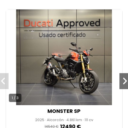
* ENVÍO DISPONIBLE
* PRECIO ANUNCIADO AL CONTADO
1 / 3
MONSTER SP
2025
·
Alcorcón
·
4.861
·
111 cv
12490 €
14540 €