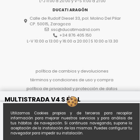
L-J 11:00 a 20:00 y V-S 11:00 a 21:00
DUCATI ARAGÓN
Calle de Rudolf Diesel 33, pol. Molino Del Pilar
CP. 50015, Zaragoza
ssc@ducatimadrid.com
+34 876 405 150
L-V 10:00 a 13:00 y 16:00 a 20:00 | S 10:00 a 13.30
política de cambios y devoluciones
términos y condiciones de uso y compra
política de privacidad y protección de datos
proceso de compra
MULTISTRADA V4 S FULL
Referencia
ASGFEGEQ5395MSL
politica de cookies
Al contado
Financiado desde *
Utilizamos Cookies propias y de terceros para recopilar
Calcula tu
23.990 €
176,93 € / mes
información para mejorar nuestros servicios y para análisis de
cuota
28.690 €
tus hábitos de navegación. Si continuas navegando, supone la
A
120
meses con entrada de
aceptación de la instalación de las mismas. Puedes configurar tu
9.000,00 €
-4.700 €
*Importe aproximado. Oferta no
navegador para impedir su instalación.
vinculante sujeta a estudio.