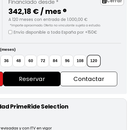
Cerrar
Financiado desde *
342,18 € / mes
info
A
120
meses con entrada de
1.000,00 €
*Importe aproximado. Oferta no vinculante sujeta a estudio.
Envío disponible a toda España por +150€
 (meses)
36
48
60
72
84
96
108
120
Reservar
Contactar
dad PrimeRide Selection
evisadas y con ITV en vigor