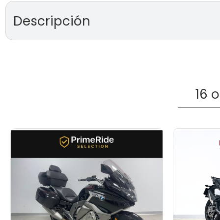
Descripción
DUCATI XDIAVEL V4
de KM0
2026):
* MOTO Km 0
16 
* 4 AÑOS DE GARANTÍA OFICIAL
* PRECIO ANUNCIADO AL CONTADO
* ENVÍO DISPONIBLE
* FINANCIACIÓN DISPONIBLE
* VEHÍCULO CON IVA DEDUCIBLE
Pídenos información sin compromiso. Te invitamos a que
instalaciones y podrás ver la moto. Moto ubicada en Duc
53, 28922, Alcorcón, Madrid.