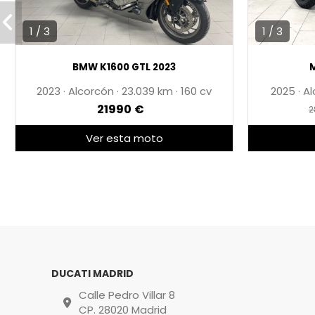
1 / 3
1 / 3
BMW K1600 GTL 2023
M
2023
·
Alcorcón
·
23.039
·
160 cv
2025
·
Al
21990 €
2
Ver esta moto
DUCATI MADRID
Calle Pedro Villar 8
CP. 28020 Madrid