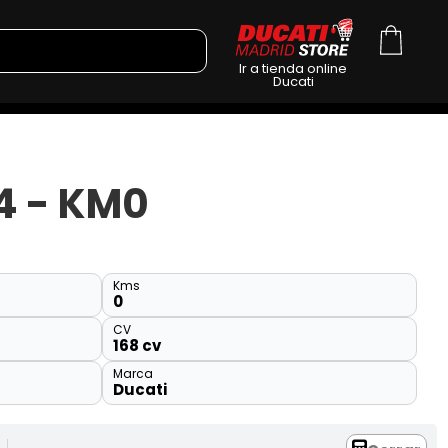
Ir a tienda online
Ducati
4 - KM0
Kms
0
CV
168 cv
Marca
Ducati