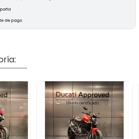
España
rte de pago
ría: