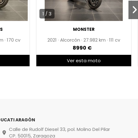
1 / 3
 S
MONSTER
·
170 cv
2021
·
Alcorcón
·
27.982
·
111 cv
8990 €
Ver esta moto
DUCATI ARAGÓN
Calle de Rudolf Diesel 33, pol. Molino Del Pilar
CP. 50015, Zaragoza