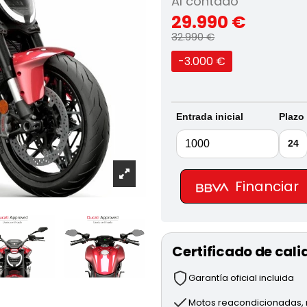
Al contado
29.990 €
32.990 €
-3.000 €
Entrada inicial
Plazo
24
Financiar
Certificado de cali
Garantía oficial incluida
Motos reacondicionadas, r