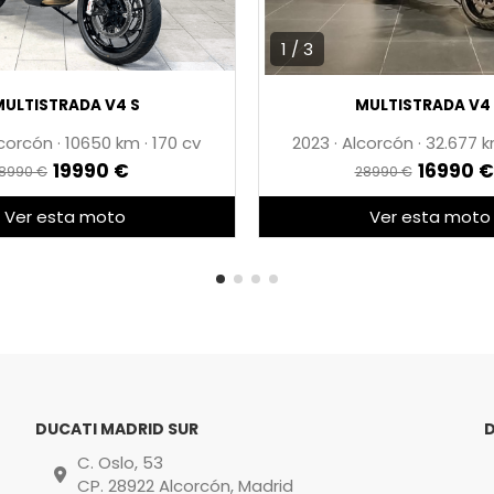
1 / 3
ULTISTRADA V4 S
MULTISTRADA V4
corcón
·
10650
·
170 cv
2023
·
Alcorcón
·
32.677
19990 €
16990 €
8990 €
28990 €
Ver esta moto
Ver esta moto
DUCATI MADRID SUR
C. Oslo, 53
CP. 28922 Alcorcón, Madrid