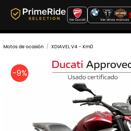
Ver Ducati
Ver otras marcas
Motos de ocasión
XDIAVEL V4 - Km0
-9%