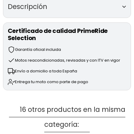
Descripción
MULTISTRADA V4 RALLY
de segunda mano
(modelo 2024)
Certificado de calidad PrimeRide
* MOTO TOTALMENTE REVISADA
Selection
* 3 AÑO DE GARANTÍA
Garantía oficial incluida
* PRECIO ANUNCIADO AL CONTADO
Motos reacondicionadas, revisadas y con ITV en vigor
* IVA DEDUCIBLE
Envío a domicilio a toda España
* ENVÍO DISPONIBLE
Entrega tu moto como parte de pago
* Moto ubicada en Ducati Aragón
16 otros productos en la misma
categoría: