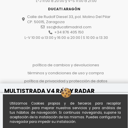
L-J 11:00 a 20:00 y V-S 11:00 a 21:00
DUCATI ARAGÓN
Calle de Rudolf Diesel 33, pol. Molino Del Pilar
CP. 50015, Zaragoza
ssc@ducatimadrid.com
+34 876 405 150
L-V 10:00 a 13:00 y 16:00 a 20:00 | S 10:00 a 13.30
política de cambios y devoluciones
términos y condiciones de uso y compra
política de privacidad y protección de datos
proceso de compra
MULTISTRADA V4 RALLY RADAR
Referencia
MDAHSTDAS9014NFK
politica de cookies
Al contado
Financiado desde *
Utilizamos Cookies propias y de terceros para recopilar
Calcula tu
26.500 €
253,77 € / mes
información para mejorar nuestros servicios y para análisis de
cuota
30.790 €
tus hábitos de navegación. Si continuas navegando, supone la
A
120
meses con entrada de
aceptación de la instalación de las mismas. Puedes configurar tu
5.000,00 €
-4.290 €
*Importe aproximado. Oferta no
navegador para impedir su instalación.
vinculante sujeta a estudio.