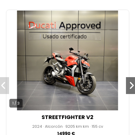
1 / 3
STREETFIGHTER V2
2024
·
Alcorcón
·
9205 km
·
155 cv
14990 €