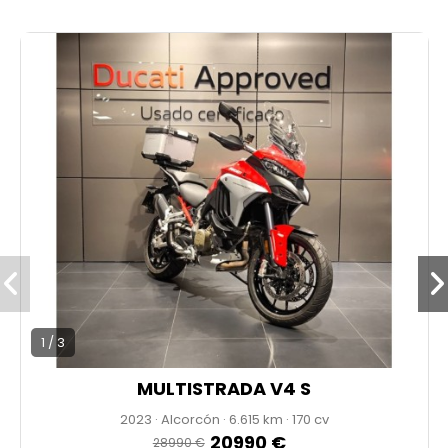
Moto ubicada en Ducati Madrid Sur.
1 / 3
MULTISTRADA V4 S
2023
·
Alcorcón
·
6.615
·
170 cv
20990 €
28990 €