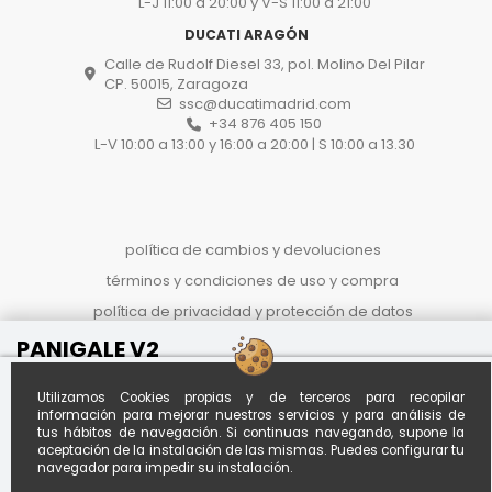
L-J 11:00 a 20:00 y V-S 11:00 a 21:00
DUCATI ARAGÓN
Calle de Rudolf Diesel 33, pol. Molino Del Pilar
CP. 50015, Zaragoza
ssc@ducatimadrid.com
+34 876 405 150
L-V 10:00 a 13:00 y 16:00 a 20:00 | S 10:00 a 13.30
política de cambios y devoluciones
términos y condiciones de uso y compra
política de privacidad y protección de datos
proceso de compra
PANIGALE V2
Referencia
OKSMDLK8415MZZ
politica de cookies
Al contado
Financiado desde *
Utilizamos Cookies propias y de terceros para recopilar
Calcula tu
13.990 €
117,92 € / mes
información para mejorar nuestros servicios y para análisis de
cuota
18.040 €
tus hábitos de navegación. Si continuas navegando, supone la
A
120
meses con entrada de
aceptación de la instalación de las mismas. Puedes configurar tu
4.000,00 €
-4.050 €
*Importe aproximado. Oferta no
navegador para impedir su instalación.
vinculante sujeta a estudio.