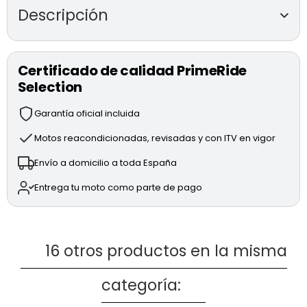
Descripción
DUCATI PANIGALE V2
(modelo 2025)
Certificado de calidad PrimeRide
Somos concesionario y service oficial Ducati Madrid.
Selection
Moto totalmente revisada.
Precio anunciado al contado.
Garantía oficial incluida
Incluye cambio de titularidad.
Motor bicilíndrico V2 de 120CV y 890cc.
Motos reacondicionadas, revisadas y con ITV en vigor
Suspensión Öhlins completamente ajustable.
Envío a domicilio a toda España
Sistema de frenada BREMBO M50.
DQS, EBC, DTS, DWC Y ABS.
Entrega tu moto como parte de pago
Diferentes modos de conducción totalmente
ajustables.
Envío disponible.
Posibilidad de financiación, pídenos información sin
16 otros productos en la misma
compromiso.
Le invitamos a que visite nuestras instalaciones y podrá
categoría:
ver la moto.