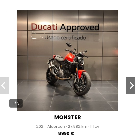
1 / 3
MONSTER
2021
·
Alcorcón
·
27.982
·
111 cv
8990 €