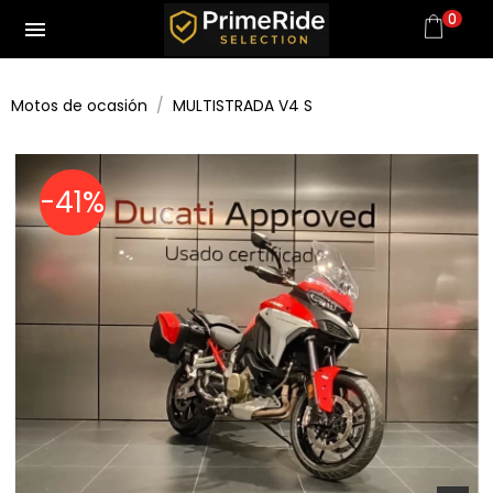
0
menu
Motos de ocasión
MULTISTRADA V4 S
-41%