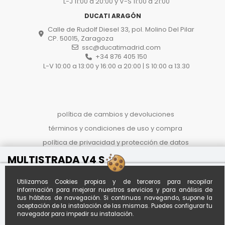
L-J 11:00 a 20:00 y V-S 11:00 a 21:00
DUCATI ARAGÓN
Calle de Rudolf Diesel 33, pol. Molino Del Pilar
CP. 50015, Zaragoza
ssc@ducatimadrid.com
+34 876 405 150
L-V 10:00 a 13:00 y 16:00 a 20:00 | S 10:00 a 13.30
política de cambios y devoluciones
términos y condiciones de uso y compra
política de privacidad y protección de datos
proceso de compra
MULTISTRADA V4 S
Referencia
OIUHJFK9677MFW
politica de cookies
Al contado
Financiado desde *
Utilizamos Cookies propias y de terceros para recopilar
Calcula tu
16.990 €
183,30 € / mes
información para mejorar nuestros servicios y para análisis de
cuota
28.990 €
tus hábitos de navegación. Si continuas navegando, supone la
A
72
meses con entrada de
aceptación de la instalación de las mismas. Puedes configurar tu
6.500,00 €
-12.000 €
*Importe aproximado. Oferta no
navegador para impedir su instalación.
vinculante sujeta a estudio.