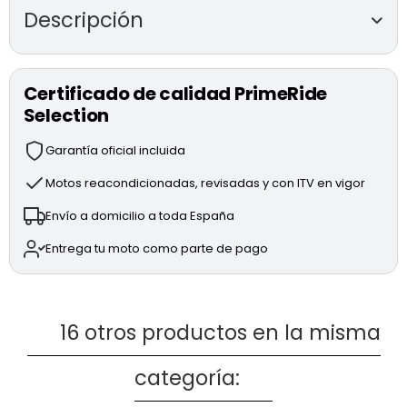
Descripción
DUCATI MULTISTRADA V4 S
(modelo 2023)
Certificado de calidad PrimeRide
Motor GRAN TURISMO V4 90º de 170CV y 1158cc.
Selection
Full LED.
Suspensión electrónica (Ducati Skyhook System).
Garantía oficial incluida
2x 320mm discos de freno delanteros con bomba
radial Brembo Stylema.
Motos reacondicionadas, revisadas y con ITV en vigor
265mm disco de freno trasero con bomba Brembo.
Envío a domicilio a toda España
Neumáticos Pirelli Scorpion Trail II.
DQS (cambio semiautomático).
Entrega tu moto como parte de pago
VHC (Vehicle Hold Control).
Pantalla a color TFT 6,5".
DTC, DWC y modos de conducción.
Accesorios: Pack Touring (puños, caballete central,
16 otros productos en la misma
maletas laterales).
categoría:
* ENVÍO DISPONIBLE
* PRECIO ANUNCIADO AL CONTADO