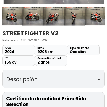
STREETFIGHTER V2
Referencia
ASDFSWD8751MSG
Año
Kms
Tipo de moto
2024
9205 km
Ocasión
CV
Garantía oficial
155 cv
2 años
Descripción
STREETFIGHTER V2
(modelo 2024)
Certificado de calidad PrimeRide
Somos concesionario y service oficial Ducati Madrid.
Selection
Moto totalmente revisada.