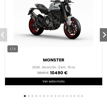
1 / 3
MONSTER
2026
·
Alcorcón
·
0
·
111 cv
10490 €
13540 €
Ver esta moto