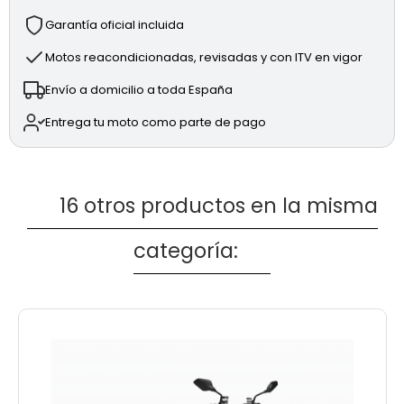
Precio anunciado al contado.
Garantía oficial incluida
Incluye cambio de titularidad.
Motor bicilíndrico Superquadro de 153CV y 955cc.
Motos reacondicionadas, revisadas y con ITV en vigor
Suspensiones SHOWA BPF totalmente ajustables.
Envío a domicilio a toda España
Sistema de frenada BREMBO M4.32.
DQS, EBC, DTC, DWC y ABS.
Entrega tu moto como parte de pago
3 modos de conducción totalmente ajustables: RACE,
SPORT y WET.
Envío disponible.
Posibilidad de financiación, pídenos información sin
16 otros productos en la misma
compromiso.
Le invitamos a que visite nuestras instalaciones y podrá
categoría:
ver la moto.
Moto ubicada en Ducati Madrid Sur