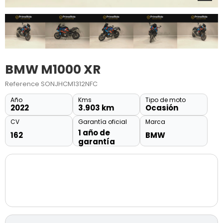
BMW M1000 XR
Reference
SONJHCM1312NFC
Año
Kms
Tipo de moto
2022
3.903 km
Ocasión
CV
Garantía oficial
Marca
1 año de
162
BMW
garantía