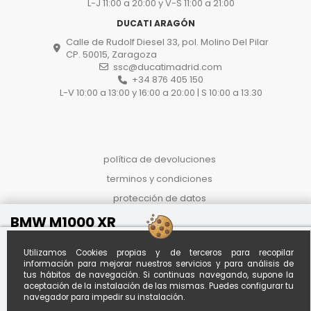
L-J 11:00 a 20:00 y V-S 11:00 a 21:00
DUCATI ARAGÓN
Calle de Rudolf Diesel 33, pol. Molino Del Pilar
CP. 50015, Zaragoza
ssc@ducatimadrid.com
+34 876 405 150
L-V 10:00 a 13:00 y 16:00 a 20:00 | S 10:00 a 13.30
política de devoluciones
terminos y condiciones
protección de datos
proceso de compra
BMW M1000 XR
Reference
SONJHCM1312NFC
politica de cookies
Al contado
Financiado desde *
Utilizamos Cookies propias y de terceros para recopilar
Calcula tu
19.290 €
€212.76 / mes
información para mejorar nuestros servicios y para análisis de
cuota
tus hábitos de navegación. Si continuas navegando, supone la
A
96
meses con entrada de
aceptación de la instalación de las mismas. Puedes configurar tu
€4,000.00
*Importe aproximado. Oferta no
navegador para impedir su instalación.
vinculante sujeta a estudio.