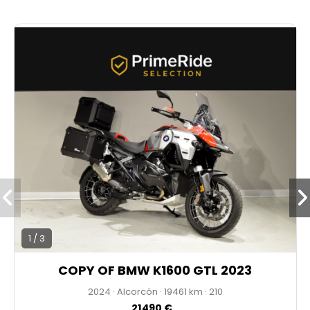
* 1 AÑO DE GARANTÍA
* PRECIO ANUNCIADO AL CONTADO
* IVA NO DEDUCIBLE
* ENVÍO DISPONIBLE
1 / 3
COPY OF BMW K1600 GTL 2023
2024
·
Alcorcón
·
19461
·
210
21490 €