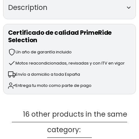
Description
DUCATI STREETFIGHTER V4 S
de segunda
mano (modelo 2020)
Certificado de calidad PrimeRide
Selection
Motor Desmosedici Stradale V4 de 1,103 cc y 208 CV.
Suspensiones Öhlins electrónicas completamente
Un año de garantía incluido
regulables.
Sistema de frenada BREMBO Stylema con discos de
Motos reacondicionadas, revisadas y con ITV en vigor
330 mm.
Envío a domicilio a toda España
Electrónica avanzada: DQS (Ducati Quick Shift), EBC
(Engine Brake Control), DTC EVO 2 (Ducati Traction
Entrega tu moto como parte de pago
Control), DWC EVO (Ducati Wheelie Control) y ABS
Cornering EVO.
Modos de conducción: RACE, SPORT y STREET.
Accesorios:
16 other products in the same
Portamatrículas de carbono.
category:
* MOTO TOTALMENTE REVISADA