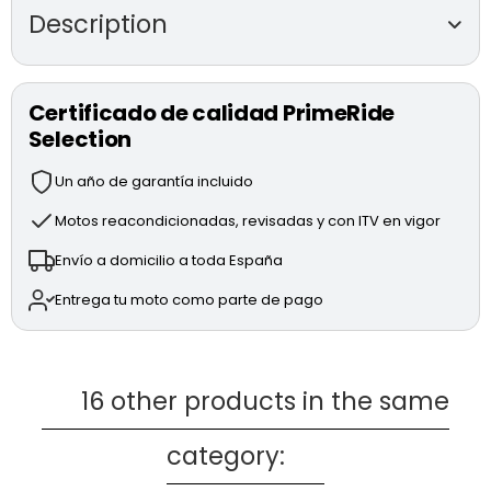
Description
DUCATI STREETFIGHTER V4 S
de segunda
mano (modelo 2020)
Certificado de calidad PrimeRide
Selection
Motor Desmosedici Stradale V4 de 1,103 cc y 208 CV.
Suspensiones Öhlins electrónicas completamente
Un año de garantía incluido
regulables.
Sistema de frenada BREMBO Stylema con discos de
Motos reacondicionadas, revisadas y con ITV en vigor
330 mm.
Envío a domicilio a toda España
Electrónica avanzada: DQS (Ducati Quick Shift), EBC
(Engine Brake Control), DTC EVO 2 (Ducati Traction
Entrega tu moto como parte de pago
Control), DWC EVO (Ducati Wheelie Control) y ABS
Cornering EVO.
Modos de conducción: RACE, SPORT y STREET.
Accesorios:
16 other products in the same
Portamatrículas de carbono.
category:
* MOTO TOTALMENTE REVISADA