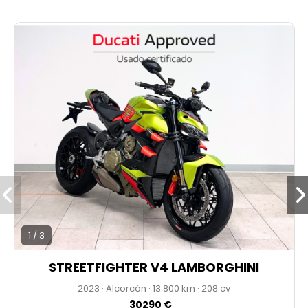
* 1 AÑO DE GARANTÍA
* PRECIO ANUNCIADO AL CONTADO
* IVA NO DEDUCIBLE
* ENVÍO DISPONIBLE
1 / 3
STREETFIGHTER V4 LAMBORGHINI
2023
·
Alcorcón
·
13.800
·
208 cv
30290 €