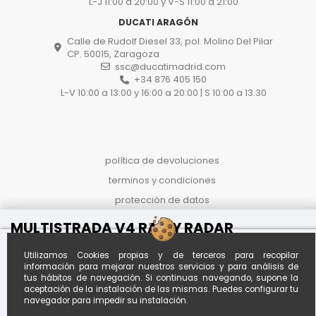
L-J 11:00 a 20:00 y V-S 11:00 a 21:00
DUCATI ARAGÓN
Calle de Rudolf Diesel 33, pol. Molino Del Pilar
CP. 50015, Zaragoza
ssc@ducatimadrid.com
+34 876 405 150
L-V 10:00 a 13:00 y 16:00 a 20:00 | S 10:00 a 13.30
política de devoluciones
terminos y condiciones
protección de datos
proceso de compra
MULTISTRADA V4 RALLY RADAR
politica de cookies
Reference
MDAHSTDAS9014NFK
Utilizamos Cookies propias y de terceros para recopilar
Al contado
Financiado desde *
Calcula tu
información para mejorar nuestros servicios y para análisis de
10.490 €
€131.05 / mes
cuota
tus hábitos de navegación. Si continuas navegando, supone la
13.540 €
A
84
meses con entrada de
€2,000.00
aceptación de la instalación de las mismas. Puedes configurar tu
*Importe aproximado. Oferta no
-3.050 €
navegador para impedir su instalación.
vinculante sujeta a estudio.