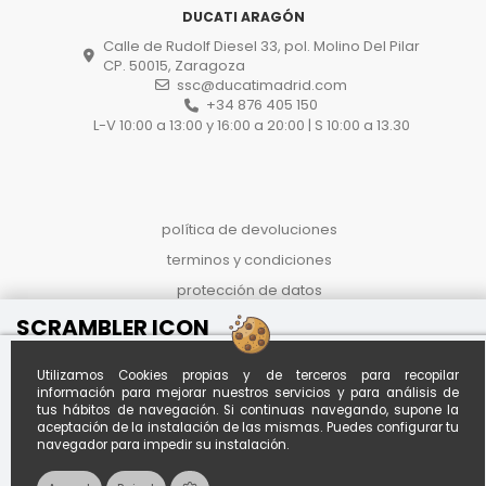
DUCATI ARAGÓN
Calle de Rudolf Diesel 33, pol. Molino Del Pilar
CP. 50015, Zaragoza
ssc@ducatimadrid.com
+34 876 405 150
L-V 10:00 a 13:00 y 16:00 a 20:00 | S 10:00 a 13.30
política de devoluciones
terminos y condiciones
protección de datos
proceso de compra
SCRAMBLER ICON
Reference
OASDJ5457NBP
politica de cookies
Al contado
Financiado desde *
Utilizamos Cookies propias y de terceros para recopilar
Calcula tu
19.290 €
€235.95 / mes
información para mejorar nuestros servicios y para análisis de
cuota
tus hábitos de navegación. Si continuas navegando, supone la
A
120
meses con entrada de
aceptación de la instalación de las mismas. Puedes configurar tu
€4,000.00
*Importe aproximado. Oferta no
navegador para impedir su instalación.
vinculante sujeta a estudio.
Envío disponible a toda España por +150€