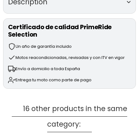
Description
DUCATI STREETFIGHTER V4 S
de segunda
mano (modelo 2020)
Certificado de calidad PrimeRide
Selection
Motor Desmosedici Stradale V4 de 1,103 cc y 208 CV.
Suspensiones Öhlins electrónicas completamente
Un año de garantía incluido
regulables.
Sistema de frenada BREMBO Stylema con discos de
Motos reacondicionadas, revisadas y con ITV en vigor
330 mm.
Envío a domicilio a toda España
Electrónica avanzada: DQS (Ducati Quick Shift), EBC
(Engine Brake Control), DTC EVO 2 (Ducati Traction
Entrega tu moto como parte de pago
Control), DWC EVO (Ducati Wheelie Control) y ABS
Cornering EVO.
Modos de conducción: RACE, SPORT y STREET.
Accesorios:
16 other products in the same
Portamatrículas de carbono.
category:
* MOTO TOTALMENTE REVISADA
* 1 AÑO DE GARANTÍA