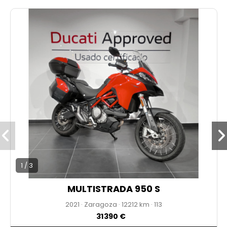
* PRECIO ANUNCIADO AL CONTADO
* IVA NO DEDUCIBLE
* ENVÍO DISPONIBLE
1 / 3
MULTISTRADA 950 S
2021
·
Zaragoza
·
12212
·
113
31390 €