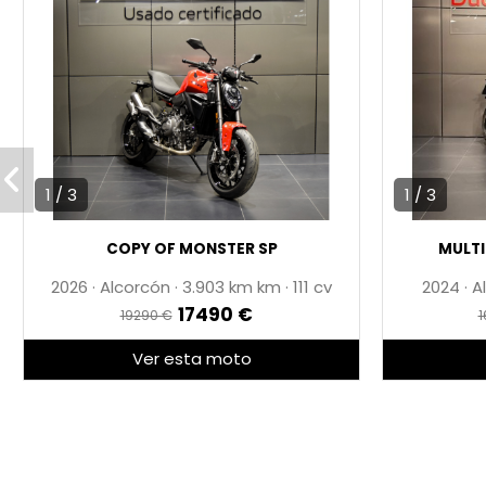
Modos de conducción: RACE, SPORT y STREET.
Accesorios:
Portamatrículas de carbono.
* MOTO TOTALMENTE REVISADA
* 1 AÑO DE GARANTÍA
* PRECIO ANUNCIADO AL CONTADO
1 / 3
1 / 3
* IVA NO DEDUCIBLE
COPY OF MONSTER SP
MULTI
* ENVÍO DISPONIBLE
2026
·
Alcorcón
·
3.903 km
·
111 cv
2024
·
A
17490 €
19290 €
1
Ver esta moto