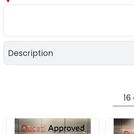
Description
DUCATI STREETFIGHTER V4 
mano (modelo 2020)
Motor Desmosedici Stradale V4 de 1,103 cc y 208 CV.
16
Suspensiones Öhlins electrónicas completamente re
Sistema de frenada BREMBO Stylema con discos de
Electrónica avanzada: DQS (Ducati Quick Shift), EBC 
DTC EVO 2 (Ducati Traction Control), DWC EVO (Duca
ABS Cornering EVO.