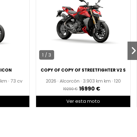
1 / 3
 ICON
COPY OF COPY OF STREETFIGHTER V2 S
m
·
73 cv
2026
·
Alcorcón
·
3.903 km
·
120
16990 €
19290 €
Ver esta moto