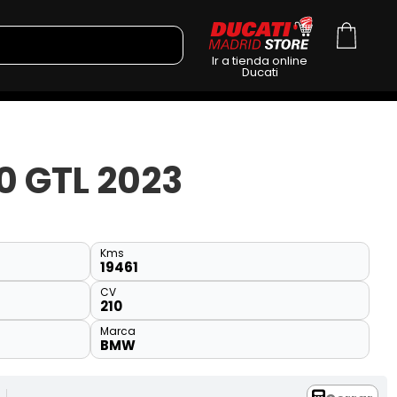
Ir a tienda online
Ducati
 GTL 2023
Kms
19461
CV
210
Marca
BMW