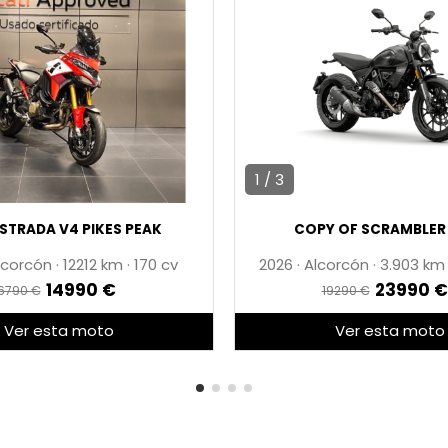
1 / 3
STRADA V4 PIKES PEAK
COPY OF SCRAMBLER
lcorcón
·
12212
·
170 cv
2026
·
Alcorcón
·
3.903 k
14990 €
23990 €
6790 €
19290 €
Ver esta moto
Ver esta moto