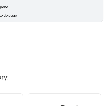
España
rte de pago
ry: