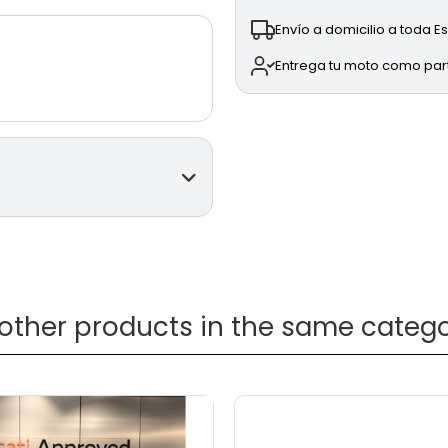
Envío a domicilio a toda 
Entrega tu moto como pa
S
de segunda
 other products in the same catego
gulables.
 330 mm.
(Engine Brake Control),
ti Wheelie Control) y