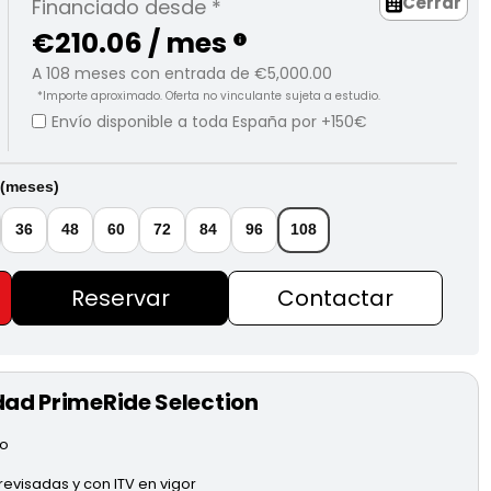
Cerrar
Financiado desde *
€210.06 / mes
info
A
108
meses con entrada de
€5,000.00
*Importe aproximado. Oferta no vinculante sujeta a estudio.
Envío disponible a toda España por +150€
 (meses)
36
48
60
72
84
96
108
Reservar
Contactar
dad PrimeRide Selection
do
evisadas y con ITV en vigor