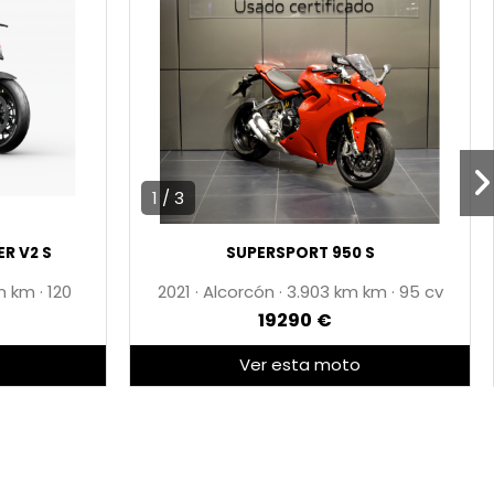
1 / 3
R V2 S
SUPERSPORT 950 S
km
·
120
2021
·
Alcorcón
·
3.903 km
·
95 cv
19290 €
Ver esta moto