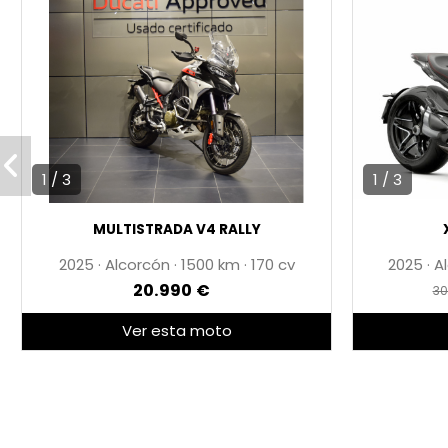
Modos de conducción: RACE, SPORT y STREET.
Accesorios:
Portamatrículas de carbono.
* MOTO TOTALMENTE REVISADA
* 1 AÑO DE GARANTÍA
* PRECIO ANUNCIADO AL CONTADO
1 / 3
1 / 3
* IVA NO DEDUCIBLE
MULTISTRADA V4 RALLY
* ENVÍO DISPONIBLE
2025
·
Alcorcón
·
1500
·
170 cv
2025
·
A
20.990 €
30
Ver esta moto