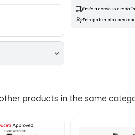
Envío a domicilio a toda 
Entrega tu moto como pa
S
de segunda
 other products in the same catego
gulables.
 330 mm.
(Engine Brake Control),
ti Wheelie Control) y