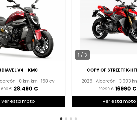
1 / 3
XDIAVEL V4 - KM0
COPY OF STREETFIGHTE
lcorcón
·
0 km
·
168 cv
2025
·
Alcorcón
·
3.903 
28.490 €
16990 €
.690 €
19290 €
Ver esta moto
Ver esta moto