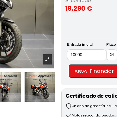
Al contado
19.290 €
Entrada inicial
Plazo
24
Financiar
Certificado de cali
Un año de garantía inclui
Motos reacondicionadas, r