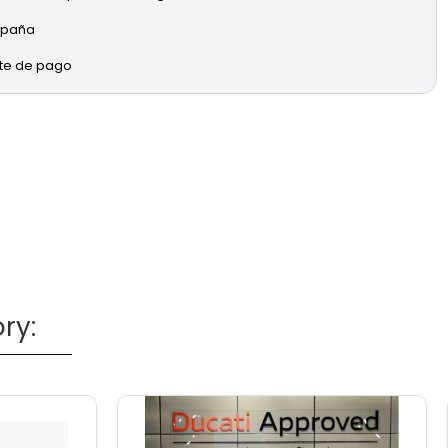
España
rte de pago
ry: