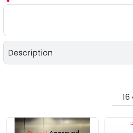
Description
DUCATI STREETFIGHTER V4 
mano (modelo 2020)
Motor Desmosedici Stradale V4 de 1,103 cc y 208 CV.
16
Suspensiones Öhlins electrónicas completamente re
Sistema de frenada BREMBO Stylema con discos de
Electrónica avanzada: DQS (Ducati Quick Shift), EBC 
DTC EVO 2 (Ducati Traction Control), DWC EVO (Duca
ABS Cornering EVO.