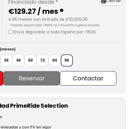
Cerrar
Financiado desde *
€129.27 / mes
info
A
96
meses con entrada de
€10,000.00
*Importe aproximado. Oferta no vinculante sujeta a estudio.
Envío disponible a toda España por +150€
 (meses)
36
48
60
72
84
96
Reservar
Contactar
dad PrimeRide Selection
do
evisadas y con ITV en vigor