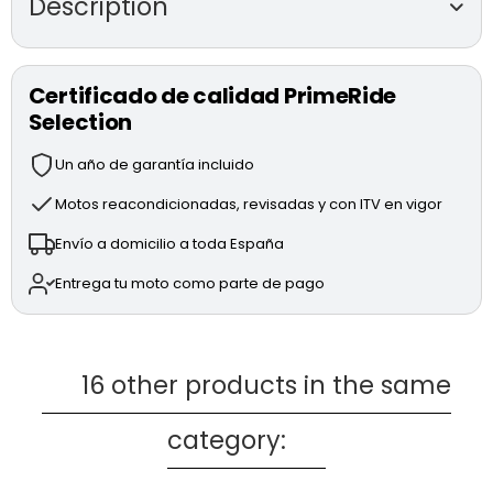
Description
DUCATI STREETFIGHTER V4 S
de segunda
mano (modelo 2020)
Certificado de calidad PrimeRide
Selection
Motor Desmosedici Stradale V4 de 1,103 cc y 208 CV.
Suspensiones Öhlins electrónicas completamente
Un año de garantía incluido
regulables.
Sistema de frenada BREMBO Stylema con discos de
Motos reacondicionadas, revisadas y con ITV en vigor
330 mm.
Envío a domicilio a toda España
Electrónica avanzada: DQS (Ducati Quick Shift), EBC
(Engine Brake Control), DTC EVO 2 (Ducati Traction
Entrega tu moto como parte de pago
Control), DWC EVO (Ducati Wheelie Control) y ABS
Cornering EVO.
Modos de conducción: RACE, SPORT y STREET.
Accesorios:
16 other products in the same
Portamatrículas de carbono.
category:
* MOTO TOTALMENTE REVISADA
* 1 AÑO DE GARANTÍA