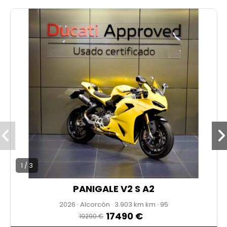
* PRECIO ANUNCIADO AL CONTADO
* IVA NO DEDUCIBLE
* ENVÍO DISPONIBLE
1 / 3
PANIGALE V2 S A2
2026
·
Alcorcón
·
3.903 km
·
95
17490 €
19290 €