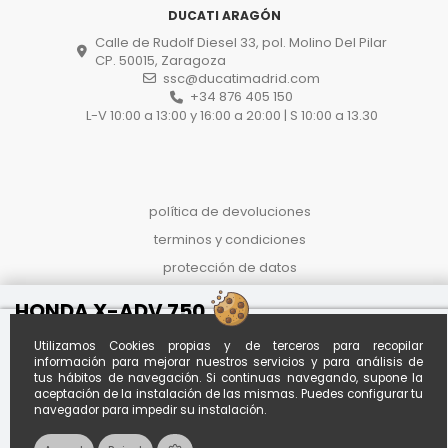
DUCATI ARAGÓN
Calle de Rudolf Diesel 33, pol. Molino Del Pilar
CP. 50015, Zaragoza
ssc@ducatimadrid.com
+34 876 405 150
L-V 10:00 a 13:00 y 16:00 a 20:00 | S 10:00 a 13.30
política de devoluciones
terminos y condiciones
protección de datos
proceso de compra
HONDA X-ADV 750
politica de cookies
Reference
WDNCSL1269LNL
Utilizamos Cookies propias y de terceros para recopilar
Al contado
Financiado desde *
información para mejorar nuestros servicios y para análisis de
Calcula tu
21.490 €
€285.41 / mes
cuota
tus hábitos de navegación. Si continuas navegando, supone la
aceptación de la instalación de las mismas. Puedes configurar tu
A
84
meses con entrada de
€3,000.00
*Importe aproximado. Oferta no
navegador para impedir su instalación.
vinculante sujeta a estudio.
Envío disponible a toda España por +150€