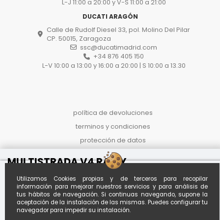
L-J 11:00 a 20:00 y V-S 11:00 a 21:00
DUCATI ARAGÓN
Calle de Rudolf Diesel 33, pol. Molino Del Pilar
CP. 50015, Zaragoza
ssc@ducatimadrid.com
+34 876 405 150
L-V 10:00 a 13:00 y 16:00 a 20:00 | S 10:00 a 13.30
política de devoluciones
terminos y condiciones
protección de datos
proceso de compra
MULTISTRADA V4 RALLY
politica de cookies
Reference
MSLKDM4925MTL
Utilizamos Cookies propias y de terceros para recopilar
Al contado
Financiado desde *
información para mejorar nuestros servicios y para análisis de
Calcula tu
19.290 €
€267.03 / mes
cuota
tus hábitos de navegación. Si continuas navegando, supone la
aceptación de la instalación de las mismas. Puedes configurar tu
A
96
meses con entrada de
€100.00
*Importe aproximado. Oferta no
navegador para impedir su instalación.
vinculante sujeta a estudio.