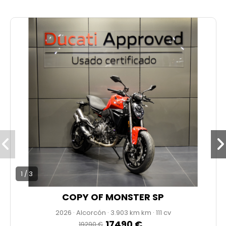
* 1 AÑO DE GARANTÍA
* PRECIO ANUNCIADO AL CONTADO
* IVA NO DEDUCIBLE
* ENVÍO DISPONIBLE
1 / 3
COPY OF MONSTER SP
2026
·
Alcorcón
·
3.903 km
·
111 cv
17490 €
19290 €