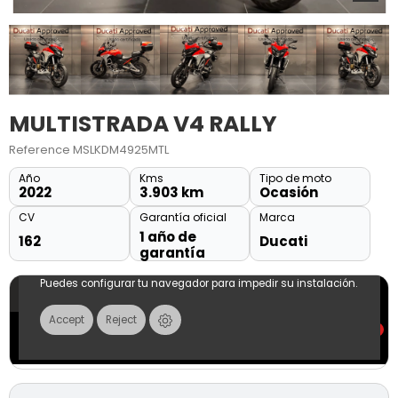
MULTISTRADA V4 RALLY
Reference
MSLKDM4925MTL
Año
Kms
Tipo de moto
2022
3.903 km
Ocasión
CV
Garantía oficial
Marca
1 año de
162
Ducati
garantía