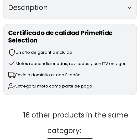
Description
DUCATI STREETFIGHTER V4 S
de segunda
mano (modelo 2020)
Certificado de calidad PrimeRide
Selection
Motor Desmosedici Stradale V4 de 1,103 cc y 208 CV.
Suspensiones Öhlins electrónicas completamente
Un año de garantía incluido
regulables.
Sistema de frenada BREMBO Stylema con discos de
Motos reacondicionadas, revisadas y con ITV en vigor
330 mm.
Envío a domicilio a toda España
Electrónica avanzada: DQS (Ducati Quick Shift), EBC
(Engine Brake Control), DTC EVO 2 (Ducati Traction
Entrega tu moto como parte de pago
Control), DWC EVO (Ducati Wheelie Control) y ABS
Cornering EVO.
Modos de conducción: RACE, SPORT y STREET.
Accesorios:
16 other products in the same
Portamatrículas de carbono.
category:
* MOTO TOTALMENTE REVISADA