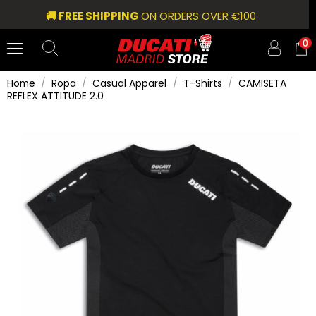
🚚 FREE SHIPPING
ON ORDERS OVER €100
0
Home
Ropa
Casual Apparel
T-Shirts
CAMISETA
REFLEX ATTITUDE 2.0